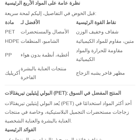
نظرة عامة على المواد الأربع الرئيسية
قبل الخوض في التفاصيل، إليكم لمحة سريعة:
نقاط القوة الرئيسية
الأفضل لـ
مادة
شفاف وخفيف الوزن
الأمصال والمستحضرات
PET
متين، مقاوم للمواد الكيميائية
الشامبو، المنظفات
HDPE
مقاومة للحرارة والمواد
أغطية، أنظمة بدون هواء
PP
الكيميائية
منتجات العناية بالبشرة
مظهر فاخر يشبه الزجاج
أكريليك
الفاخرة
البولي إيثيلين تيريفثالات (PET): المنتج المفضل في السوق
يُعد البولي إيثيلين تيريفثالات (PET) أحد أكثر المواد استخدامًا في
زجاجات مستحضرات التجميل البلاستيكية، وخاصة في منتجات
العناية بالبشرة والعناية الشخصية.
الفوائد الرئيسية
شفافية فائقة الوضوح (مثالية لعرض المنتجات)