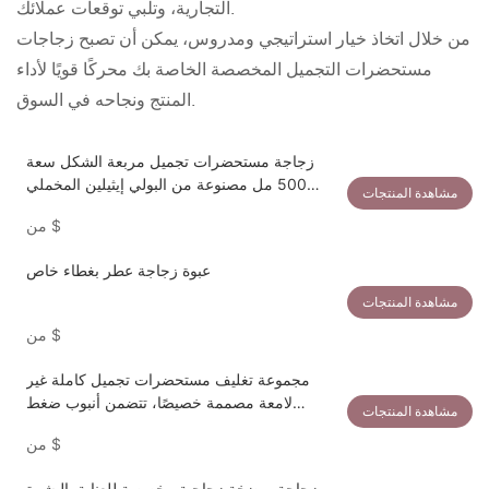
التجارية، وتلبي توقعات عملائك.
من خلال اتخاذ خيار استراتيجي ومدروس، يمكن أن تصبح زجاجات
مستحضرات التجميل المخصصة الخاصة بك محركًا قويًا لأداء
المنتج ونجاحه في السوق.
زجاجة مستحضرات تجميل مربعة الشكل سعة
500 مل مصنوعة من البولي إيثيلين المخملي
مشاهدة المنتجات
الملمس.
$
من
عبوة زجاجة عطر بغطاء خاص
مشاهدة المنتجات
$
من
مجموعة تغليف مستحضرات تجميل كاملة غير
لامعة مصممة خصيصًا، تتضمن أنبوب ضغط
مشاهدة المنتجات
بلاستيكي، وزجاجة بمضخة، ومرطبان فاخر،
$
من
وزجاجة بدون هواء.
زجاجة بمضخة زجاجية مخصصة للعناية بالبشرة