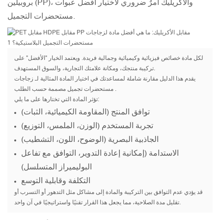
بروبيلين (PP)، والأكريليك أمرٌ ضروري لاختيار أفضل عبوات
مستحضرات التجميل.
لكل مادة خصائص فيزيائية وكيميائية وجمالية فريدة. ويعتمد الخيار "الأفضل" على
تركيبة منتجك، ومكانة علامتك التجارية، والسوق المستهدف.
يقدم هذا الدليل مقارنة شاملة لمساعدتك في اختيار المادة المثالية لـ
زجاجات
.
مستحضرات تجميل مصممة حسب الطلب
تؤثر المادة التي تختارها على ما يلي:
توافق المنتج (المقاومة الكيميائية، الثبات)
تجربة المستخدم (الوزن، الملمس، التوزيع)
الجاذبية البصرية (الوضوح، اللون، التشطيب)
الاستدامة (إمكانية إعادة التدوير، التوافق مع تفاعل
البوليميراز المتسلسل)
التكلفة وقابلية التوسع
قد يؤدي عدم التوافق بين التركيبة والمادة إلى مشاكل مثل التدهور أو التسرب أو
تقليل مدة الصلاحية، مما يجعل هذا القرار تقنيًا واستراتيجيًا في آن واحد.