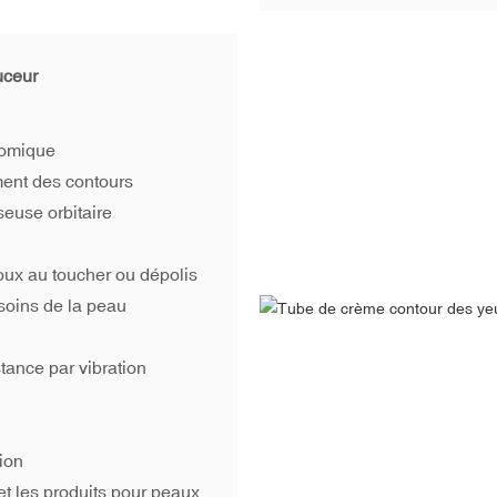
uceur
nomique
ment des contours
seuse orbitaire
ux au toucher ou dépolis
soins de la peau
tance par vibration
ion
et les produits pour peaux