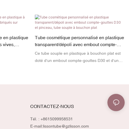
 en plastique
Tube cosmétique personnalisé en plastique
s vives,
transparent/dépoli avec embout compte-
gouttes D30 et pinceau, tube souple à
Ce tube souple en plastique à bouchon plat est
bouchon plat
doté d'un embout compte-gouttes D30 et d'un
pinceau intégré, pour une application facile et un
dosage précis. Idéal pour les sérums, les
illuminateurs liquides, les huiles de soin ou toute
autre formule de beauté spécifique.
CONTACTEZ-NOUS
Tél. : +8615099958531
E-mail:
lissontube@gzlisson.com