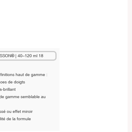
finitions haut de gamme :
aces de doigts
-brillant
ut de gamme semblable au
sé ou effet miroir
lité de la formule