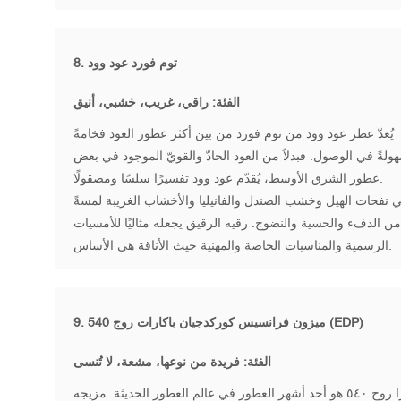
توم فورد عود وود
8.
الفئة: راقي، غريب، خشبي، أنيق
يُعدّ عطر عود وود من توم فورد من بين أكثر عطور العود فخامةً
ولةً في الوصول. فبدلاً من العود الحادّ والقويّ الموجود في بعض
عطور الشرق الأوسط، يُقدّم عود وود تفسيرًا سلسًا ومصقولًا.
 نفحات الهيل وخشب الصندل والفانيليا والأخشاب الغريبة لمسةً
ن الدفء والحسية والنضوج. رقيه الرقيق يجعله مثاليًا للأمسيات
الرسمية والمناسبات الخاصة والمهنية حيث الأناقة هي الأساس.
ميزون فرانسيس كوركدجيان باكارات روج 540 (EDP)
9.
الفئة: فريدة من نوعها، مشعة، لا تُنسى
باكارا روج ٥٤٠ هو أحد أشهر العطور في عالم العطور الحديثة. مزيجه