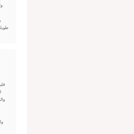
والفانيليا الداكنة، يُضفي عطر "ون مليون إليكسير" هالةً حسيةً قويةً.
و
طويلة
قلي
ا
وال
وا