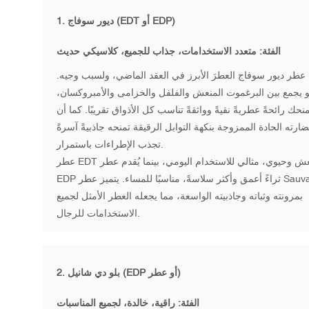
ديور سوفاج (EDT أو EDP)
1.
الفئة: متعدد الاستخدامات، جذاب للجميع، كلاسيكي حديث
عطر ديور سوفاج العطرَ الأبرز في العقد الماضي، ولسبب وجيه.
 يجمع بين البرغموت المنعش والفلفل والخزامى والأمبروكسان،
منحك رائحةً عطريةً نقيةً وواثقةً تناسب كل الأذواق تقريبًا. كما أن
ضارته الحادة الممزوجة بنكهة التوابل الرقيقة تمنحه جاذبيةً آسرةً
تجذب الإطراءات باستمرار.
عطر EDT منعش وحيوي، مثالي للاستخدام اليومي، بينما يُقدم عطر
EDP ثراءً أعمق وأكثر سلاسةً، مناسبًا للمساء. يتميز عطر Sauvage
بمرونته وثباته وجاذبيته الواسعة، مما يجعله العطر الأمثل لجميع
الاستخدامات للرجال.
بلو دي شانيل (EDP أو عطر)
2.
الفئة: راقية، خالدة، لجميع المناسبات