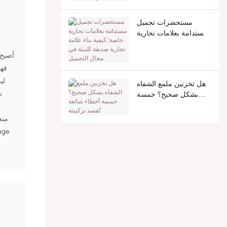
والاصطناعية
مستحضرات تجميل
مستدامة بعلامات تجارية
خاصة: كيفية بناء علامة
تجارية صديقة للبيئة في
أصبح 
مجال التجميل
فهو
لي
هل تخزنين ملمع الشفاه
ن
بشكل صحيح؟ خمسة
أخطاء شائعة تُفسد
تركيبته