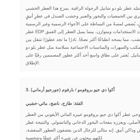
جسّد عطر بلو دو شانيل الرجولة الراقية. يمزج هذا العطر الخشبي
ري بين الحمضيات والبخور والعنبر وخشب الصندل في عطرٍ أنيقٍ
عطر EDP متعدد الاستخدامات ومتوازن، بينما يميل العطر إلى العمق
ب، مما يمنحه انطباعًا أكثر نضجًا. نادرًا ما تجد عطورًا تنتقل بين
مكتب والسهرات والمناسبات الاجتماعية بسلاسة مثل عطر بلو دو
نيل. يُعتبر على نطاق واسع أحد أكثر عطور المصممين رقيًا على
الإطلاق.
أكوا دي جيو بروفومو / بارفوم (جورجيو أرماني)
3.
الفئة: طازج، ناضج، مائي-خشبي
حي عطر أكوا دي جيو بروفومو عبيره المائي الأيقوني من العطر
لأصلي، ويعززه بنفحات البخور الدخاني والباتشولي. والنتيجة عطر
وداكن أنيق. إنه مثالي للرجال الذين يعشقون العطور المنعشة،
لكنهم يبحثون عن شيء أكثر عمقًا وشخصية.