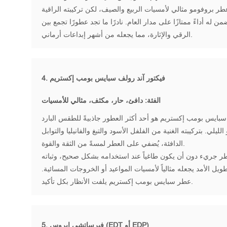
طر بروفومو مثالي لأمسيات الربيع والصيف، لكن تركيبته الراقية
من له أداءً ممتازًا على مدار العام. نادرًا ما تجد عطورًا تجمع بين
الرقي والإثارة، مما يجعله من أشهر إبداعات أرماني.
فيكتور آند رولف سبايس بومب إكستريم
4.
الفئة: دافئ، حار، مكثف، مثالي للأمسيات
بايس بومب إكستريم هو أحد أكثر العطور جاذبيةً للطقس البارد
 الليلي. بتركيبته الغنية من الفلفل الأسود والتبغ والفانيليا والتوابل
الدافئة، يُضفي على العطر لمسةً من الثقة والقوة.
ر جريء دون أن يكون طاغياً عند استخدامه بشكل صحيح، وثباته
ويل الأمد يجعله مثالياً لأمسيات المواعيد أو الخروجات المسائية.
عطر سبايس بومب إكستريم يلفت الأنظار بكل تأكيد.
فيرساتشي إيروس (EDT أو EDP)
5.