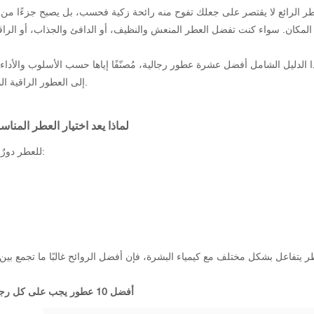
طر الرائع لا يقتصر على جعلك تفوح منه رائحة زكية فحسب، بل يصبح جزءًا من هويتك
المكان. سواء كنت تفضل العطر المنعش والنظيف، أو الدافئ والجذاب، أو الراق
ا الدليل الشامل أفضل عشرة عطور رجالية، مُصنّفًا إياها حسب الأسلوب والأداء
إلى العطور الراقية المُخصصة لفئة مُحددة، تُمثّل هذه العطور أروع ما في عالم العطور الحديثة.
لماذا يعد اختيار العطر المناسب
للعطر دورٌ خفيٌّ وقويٌّ في الأسلوب الشخصي. فالرائحة المختارة بعنايةٍ قادرةٌ على:
ر يتفاعل بشكل مختلف مع كيمياء البشرة، فإن أفضل الروائح غالبًا ما تجمع بين ج
أفضل 10 عطور يجب على كل رجل أن يفكر فيها