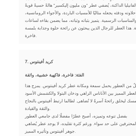
حلاوته ودفئه يجعله مثاليًا للأمسيات الباردة، والأجواء الرومانسية،
المناسبات الرسمية. يتميز بثباته وثباته، مما يضمن بقاءه لساعات
. هذا العطر للرجال الذين يبحثون عن رائحة حلوة وجذابة بلمسة
فاخرة.
كريد أفينتوس
7.
الفئة: فاخرة، فاكهية خشبية، واثقة
لٌ من العطور يحمل سمعة ومكانة عطر كريد أفينتوس. يمزج هذا
لعطر المميز بين الأناناس الزاهي ودخان البتولا والكشمش الأسود
مسك ليخلق رائحةً آسرةً لا تُضاهى. لطالما ارتبط أفينتوس بالنجاح
والثقة والقيادة.
بفضل تنوعه وتميزه، أصبح عطرًا مفضلًا لدى جامعي العطور
لمحترفين على حد سواء. ورغم كثرة تقليده، لا يوجد عطر يُضاهي
جوهر أفينتوس وتأثيره المميز.