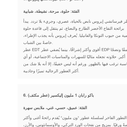
الفئة: حلوة، مرحة، نشيطة، شبابية
 فيرساتشي إيروس نابض بالحياة، عصري، وجريء بلا تردد. يبدأ
برائحة التفاح الأخضر الطازج والنعناع، ​​ثم ينتقل إلى قاعدة حلوة
ية من حبوب التونكا والفانيليا. يُعرف إيروس بأنه يجذب الإطراء،
خاصةً بين الشباب.
عطر EDT أقوى وأكثر إشراقًا، بينما يُضفي عطر EDP عمقًا ونضجًا
أكبر. حلاوته تجعله مثاليًا للسهرات والمناسبات الاجتماعية، أو أي
سبة ترغب فيها بالظهور. ورغم أنه ليس خفيفًا، إلا أنه بلا شك من
أكثر العطور الرجالية تميزًا وجاذبية.
باكو رابان 1 مليون إليكسير
(عطر مكثف)
6.
الفئة: عميق، حسي، غني، ملابس سهرة
التطور الفاخر لسلسلة عطور "ون مليون" يُقدم رائحةً أغنى وأكثر
ةً ورقيًا. بمزيجٍ من نفحات الورد التركي، والأوسمانثوس، والأرز،