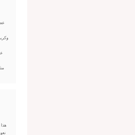
عطر
وكريم
منا
هذا 
نعوم