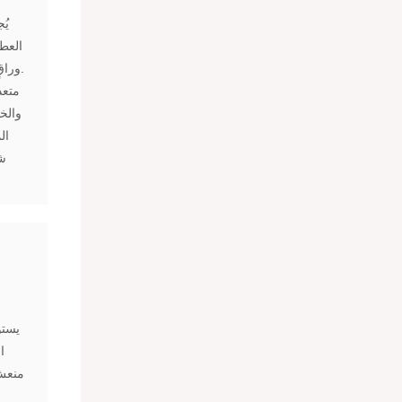
يُ
العط
وراقٍ، يُضفي لمسةً من البساطة على الأجواء الرسمية وغير الرسمية.
والخش
ال
شا
يستو
ا
منعش 