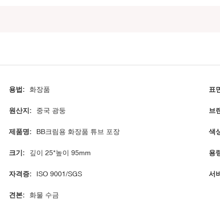
용법:
화장품
표면
원산지:
중국 광둥
브랜
제품명:
BB크림용 화장품 튜브 포장
색상
크기:
깊이 25*높이 95mm
용량
자격증:
ISO 9001/SGS
서비
견본:
화물 수금