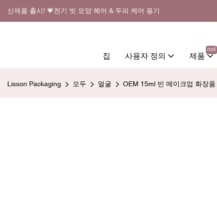
신제품 출시! 💗전기 빗 모양 헤어 & 두피 케어 용기
hot
집
사용자 정의
제품
Lisson Packaging
모두
얼굴
OEM 15ml 빈 메이크업 화장