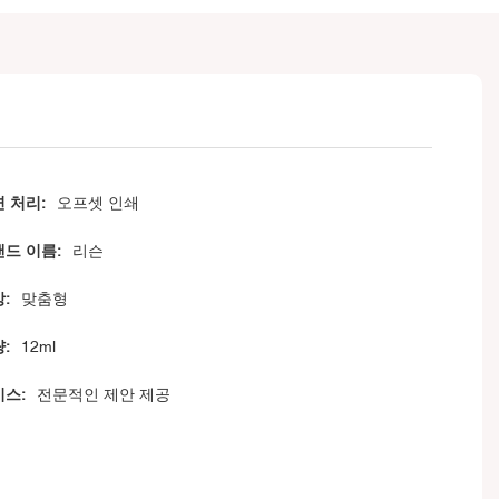
 처리:
오프셋 인쇄
드 이름:
리슨
:
맞춤형
:
12ml
스:
전문적인 제안 제공