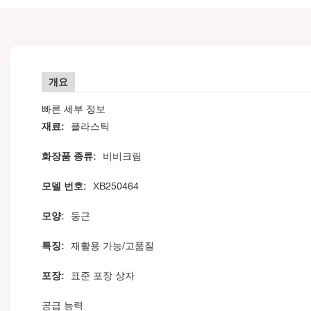
개요
빠른 세부 정보
재료:
플라스틱
화장품 종류:
비비크림
모델 번호:
XB250464
모양:
둥근
특징:
재활용 가능/고품질
포장:
표준 포장 상자
공급 능력