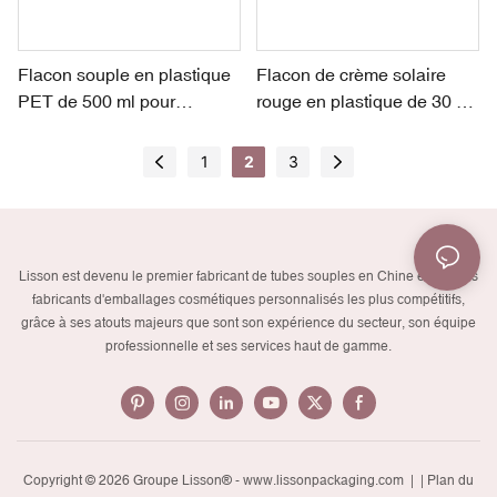
Flacon souple en plastique
Flacon de crème solaire
PET de 500 ml pour
rouge en plastique de 30 ml
shampoing et après-
avec bouton-poussoir,
shampoing, vente directe
fortement recommandé
1
2
3
d'usine
Lisson est devenu le premier fabricant de tubes souples en Chine et l'un des
fabricants d'emballages cosmétiques personnalisés les plus compétitifs,
grâce à ses atouts majeurs que sont son expérience du secteur, son équipe
professionnelle et ses services haut de gamme.
Copyright © 2026 Groupe Lisson® -
www.lissonpackaging.com
|
| Plan du