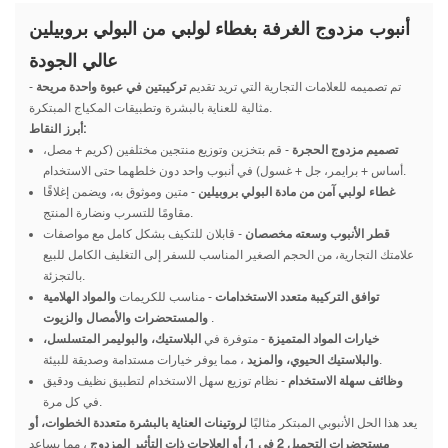
أنبوب مزدوج الغرفة بغطاء لولبي من البولي بروبيلين
عالي الجودة
تم تصميمه للعلامات التجارية التي تريد تقديم
تركيبتين في عبوة واحدة مريحة
-
مثالية للعناية بالبشرة وتطبيقات المكياج المبتكرة.
أبرز النقاط:
تصميم مزدوج الحجرة
- قم بتخزين وتوزيع منتجين مختلفين (كريم + مصل،
أساس + برايمر، جل + غسول) في أنبوب واحد دون خلطهما حتى الاستخدام.
غطاء لولبي آمن من مادة البولي بروبيلين
- متين وموثوق به، ويضمن إغلاقًا
مقاومًا للتسرب ونضارة المنتج.
قطر الأنبوب وسعته مخصصان
- قابلان للتكيف بشكل كامل مع مواصفات
علامتك التجارية، من الحجم الصغير المناسب للسفر إلى التغليف الكامل للبيع
بالتجزئة.
توافق التركيبة متعدد الاستخدامات
- مناسب للكريمات
والمواد الهلامية
.
والمستحضرات والأمصال والزيوت
خيارات المواد المتميزة
- متوفرة في
البلاستيك، والبوليمر المتسلسل،
، مما يوفر خيارات مستدامة وصديقة للبيئة.
والبلاستيك الحيوي، والمزيد
وظائف سهلة الاستخدام
- نظام توزيع سهل الاستخدام لتطبيق نظيف ودقيق
في كل مرة.
يعد هذا الحل الأنبوبي المبتكر مثاليًا
لروتينات العناية بالبشرة متعددة الخطوات، أو
مستحضرات التجميل 2 في 1، أو العلاجات ذات التأثير المزدوج
، مما يساعد