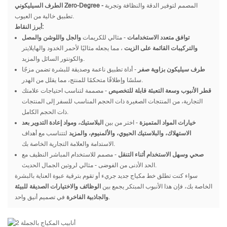
المصمم لتوفير الدقة والنظافة وتجربة
الطرف السيليكوني Zero-Degree -
تطبيق خالية من العيوب.
أبرز النقاط:
توافق متعدد الاستخدامات
- مثالي للكريمات
والجل واللوشن والمصل
والتركيبات القائمة على الزيت
، مما يجعله مثاليًا لأحمر الخدود والهايلايتر
والكونتور السائل والمزيد.
طرف سيليكون بزاوية صفر
- أداة تطبيق ناعمة وصديقة للبشرة تضمن مزجًا
سلسًا وإطلاقًا متحكمًا للمنتج، مما يقلل من الهدر.
قطر الأنبوب وسعة التعبئة قابلة للتخصيص
- مصممة لتناسب احتياجات علامتك
التجارية، من المنتجات الصغيرة ذات الحجم المناسب للسفر إلى المنتجات
ذات الحجم الكامل.
خيارات المواد المتميزة
- اختر من بين
البلاستيك، ومواد إعادة التدوير بعد
الاستهلاك، والبلاستيك الحيوي، والألمنيوم، والمزيد
لتتناسب مع أهداف
الاستدامة والعلامة التجارية الخاصة بك.
صحي وسهل الاستخدام أثناء التنقل
- مصمم للاستخدام المباشر النظيف مع
الحد الأدنى من الفوضى - مثالي لروتين الجمال الحديث.
سواء كنت تطلق خط مكياج جديد جريء أو تقوم بترقية عبوة العناية بالبشرة
الخاصة بك، فإن هذا الأنبوب المبتكر يجمع بين
الوظائف والاختيارات الصديقة للبيئة
في تصميم أنيق واحد.
والجاذبية الفاخرة