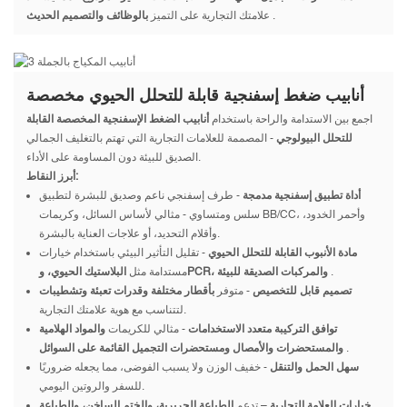
.
علامتك التجارية على التميز
بالوظائف والتصميم الحديث
أنابيب ضغط إسفنجية قابلة للتحلل الحيوي مخصصة
اجمع بين الاستدامة والراحة باستخدام
أنابيب الضغط الإسفنجية المخصصة القابلة
للتحلل البيولوجي
- المصممة للعلامات التجارية التي تهتم بالتغليف الجمالي
الصديق للبيئة دون المساومة على الأداء.
أبرز النقاط:
أداة تطبيق إسفنجية مدمجة
- طرف إسفنجي ناعم وصديق للبشرة لتطبيق
سلس ومتساوي - مثالي لأساس السائل، وكريمات BB/CC، وأحمر الخدود،
وأقلام التحديد، أو علاجات العناية بالبشرة.
مادة الأنبوب القابلة للتحلل الحيوي
- تقليل التأثير البيئي باستخدام خيارات
.
البلاستيك الحيوي، وPCR، والمركبات الصديقة للبيئة
مستدامة مثل
تصميم قابل للتخصيص
- متوفر
بأقطار مختلفة وقدرات تعبئة وتشطيبات
لتتناسب مع هوية علامتك التجارية.
توافق التركيبة متعدد الاستخدامات
- مثالي للكريمات
والمواد الهلامية
.
والمستحضرات والأمصال ومستحضرات التجميل القائمة على السوائل
سهل الحمل والتنقل
- خفيف الوزن ولا يسبب الفوضى، مما يجعله ضروريًا
للسفر والروتين اليومي.
خيارات العلامة التجارية
– تدعم
الطباعة الحريرية، والختم الساخن، والطباعة