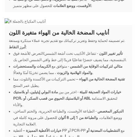
للحصول على مظهر متميز.
الأوفست، ووضع العلامات
أنابيب المضخة الخالية من الهواء متغيرة اللون
تم تصميمه لحماية وحفظ وتعزيز تركيباتك مع تقديم تجربة عملاء مبتكرة وممتعة.
أبرز النقاط:
تأثير تغيير اللون
- تتفاعل الأنابيب تحت أشعة الشمس/التعرض للأشعة فوق
البنفسجية، مما يضيف عنصرًا تفاعليًا فريدًا إلى خط واقي الشمس الخاص بك.
مثالي لتركيبات الوقاية من الشمس
- متوافق مع
الكريمات والمستحضرات
، مما يضمن تخزينًا آمنًا وفعالًا.
والمواد الهلامية والزيوت
تقنية المضخة الخالية من الهواء
– تحمي التركيبات من الأكسدة والتلوث، مما
يطيل عمر المنتج.
خيارات المواد الصديقة للبيئة
- اختر من بين
مادة البولي إيثيلين، أو بلاستيك
لتحقيق الاستدامة
PCR، أو البلاستيك الحيوي من قصب السكر، أو ABL
والأداء.
الديكور المخصص
- الطباعة الأوفست، والطباعة الحريرية، والختم الساخن،
ووضع العلامات،
والطباعة من 1 إلى 8 ألوان
للحصول على مرونة كاملة في
العلامة التجارية.
– أغطية PP أو PCR-PP مع
التشطيبات المعدنية أو
خيارات الأغطية المميزة