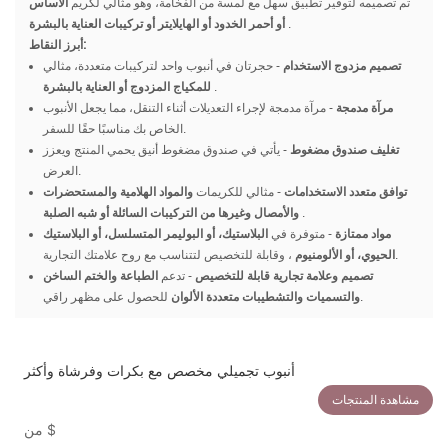
تم تصميمه لتوفير تطبيق سهل مع لمسة من الفخامة، وهو مثالي لكريم
الأساس
.
أو أحمر الخدود أو الهايلايتر أو تركيبات العناية بالبشرة
أبرز النقاط:
تصميم مزدوج الاستخدام
- حجرتان في أنبوب واحد لتركيبات متعددة، مثالي
.
للمكياج المزدوج أو العناية بالبشرة
مرآة مدمجة
- مرآة مدمجة لإجراء التعديلات أثناء التنقل، مما يجعل الأنبوب
الخاص بك مناسبًا حقًا للسفر.
تغليف صندوق مضغوط
- يأتي في صندوق مضغوط أنيق يحمي المنتج ويعزز
العرض.
توافق متعدد الاستخدامات
- مثالي للكريمات
والمواد الهلامية والمستحضرات
.
والأمصال وغيرها من التركيبات السائلة أو شبه الصلبة
مواد ممتازة
- متوفرة في
البلاستيك، أو البوليمر المتسلسل، أو البلاستيك
، وقابلة للتخصيص لتتناسب مع روح علامتك التجارية.
الحيوي، أو الألومنيوم
تصميم وعلامة تجارية قابلة للتخصيص
- تدعم
الطباعة والختم الساخن
للحصول على مظهر راقي.
والتسميات والتشطيبات متعددة الألوان
أنبوب تجميلي مخصص مع بكرات وفرشاة وأكثر
مشاهدة المنتجات
$
من