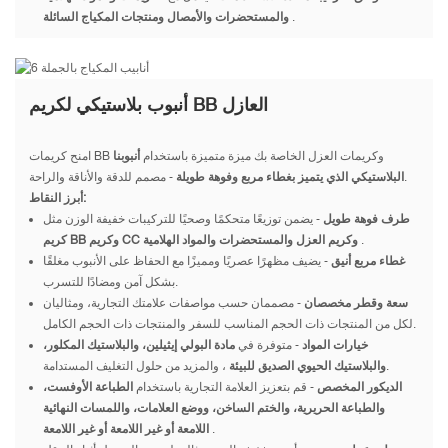
.
والمستحضرات والأمصال ومنتجات المكياج السائلة
أنبوب بلاستيكي لكريم BB العازل
امنح كريمات BB وكريمات العزل الخاصة بك ميزة متميزة باستخدام
أنبوبنا
- مصمم للدقة والأناقة والراحة.
البلاستيكي الذي يتميز بغطاء مربع وفوهة طويلة
أبرز النقاط:
طرف فوهة طويل
- يضمن توزيعًا متحكمًا وصحيًا للتركيبات خفيفة الوزن مثل
.
كريم BB وكريم CC وكريم العزل والمستحضرات والمواد الهلامية
غطاء مربع أنيق
- يضيف مظهرًا عصريًا ومميزًا مع الحفاظ على الأنبوب مغلقًا
بشكل آمن ومضادًا للتسرب.
سعة وقطر مخصصان
- مصممان حسب مواصفات علامتك التجارية، ومثاليان
لكل من المنتجات ذات الحجم المناسب للسفر والمنتجات ذات الحجم الكامل.
خيارات المواد
- متوفرة في
مادة البولي إيثيلين، والبلاستيك المكلور،
، والمزيد من حلول التغليف المستدامة.
والبلاستيك الحيوي الصديق للبيئة
الديكور المخصص
- قم بتعزيز العلامة التجارية باستخدام
الطباعة الأوفست،
والطباعة الحريرية، والختم الساخن، ووضع العلامات، واللمسات النهائية
.
اللامعة أو غير اللامعة أو غير اللامعة