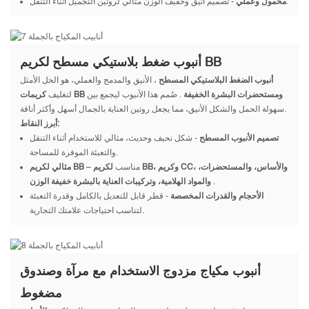
- تصميم أنيق وخفيف الوزن مثالي لروتين التجميل أثناء التنقل.
محمول وعملي
أنبوب ضغط بلاستيكي مسطح لكريم BB
أنبوب الضغط البلاستيكي المسطح
، الأنيق والمدمج والعملي، هو الحل الأمثل
كريمات BB ومستحضرات البشرة الخفيفة
. صُمم هذا الأنبوب ليجمع بين
لتغليف
سهولة الحمل والشكل الأنيق، مما يجعل روتين العناية بالجمال أسهل وأكثر أناقة.
أبرز النقاط:
تصميم الأنبوب المسطح
- شكل نحيف وحديث، مثالي للاستخدام أثناء التنقل
والتعبئة الموفرة للمساحة.
– مناسب
لكريم BB، وكريم CC، والأساس، والمستحضرات،
مثالي لكريم BB
.
والمواد الهلامية، وتركيبات العناية بالبشرة خفيفة الوزن
الأحجام والقدرات المخصصة
- قطر قابل للتعديل بالكامل وقدرة التعبئة
لتناسب احتياجات علامتك التجارية.
أنبوب مكياج مزدوج الاستخدام مع مرآة وصندوق
مضغوط