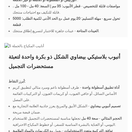
.
الورنيش أو المصقولة أو اللامعة أو غير اللامعة
مواصفات قابلة للتخصيص
-
قطر الأنبوب: 35 مم | السعة: 40 مل - 100 مل
،
قابلة للتكيف مع احتياجات منتجك.
تحول سريع
-
مهلة التسليم: 20 يوم عمل
مع
الحد الأدنى لكمية الطلب: 5000
.
قطعة
- عينات جاهزة للاختبار لتسريع إطلاق منتجك.
العينات المتاحة
أنبوب بلاستيكي بيضاوي الشكل ذو بكرة واحدة لتعبئة
مستحضرات التجميل
أبرز النقاط:
أداة تطبيق أسطوانة واحدة
- طرف أسطوانة ناعم ومبرد مثالي لتطبيق كريم
الأساس السائل، أو خافي العيوب، أو كريمات العيون، أو التركيبات القائمة
على المصل.
تصميم أنبوبي بيضاوي
- الشكل الأنيق والمريح يعزز جاذبية العلامة التجارية مع
ضمان قبضة مريحة.
الحجم المثالي
-
سعة 40 مل
تجعلها مناسبة لمستحضرات التجميل للاستخدام
اليومي، أو العناية بالبشرة المناسبة للسفر، أو خطوط المكياج الاحترافية.
توافق التركيبة متعدد الاستخدامات
- يعمل مع
الكريمات والمواد الهلامية