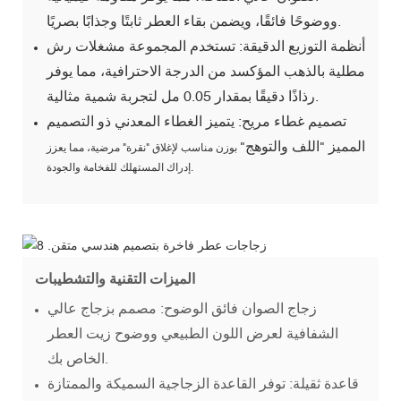
ووضوحًا فائقًا، ويضمن بقاء العطر ثابتًا وجذابًا بصريًا.
أنظمة التوزيع الدقيقة: تستخدم المجموعة مشغلات رش
مطلية بالذهب المؤكسد من الدرجة الاحترافية، مما يوفر
رذاذًا دقيقًا بمقدار 0.05 مل لتجربة شمية مثالية.
تصميم غطاء مريح: يتميز الغطاء المعدني ذو التصميم
المميز "اللف والتوهج"
بوزن مناسب لإغلاق "نقرة" مرضية، مما يعزز
إدراك المستهلك للفخامة والجودة.
الميزات التقنية والتشطيبات
زجاج الصوان فائق الوضوح: مصمم بزجاج عالي
الشفافية لعرض اللون الطبيعي ووضوح زيت العطر
الخاص بك.
قاعدة ثقيلة: توفر القاعدة الزجاجية السميكة والممتازة