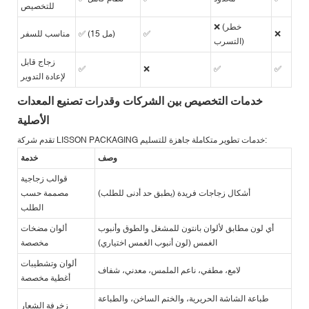
للتخصيص
❌ (خطر
❌
✅
✅ (15 مل)
مناسب للسفر
التسرب)
زجاج قابل
✅
❌
✅
✅
لإعادة التدوير
خدمات التخصيص بين الشركات وقدرات تصنيع المعدات
الأصلية
تقدم شركة LISSON PACKAGING خدمات تطوير متكاملة جاهزة للتسليم:
وصف
خدمة
قوالب زجاجية
أشكال زجاجات فريدة (يطبق حد أدنى للطلب)
مصممة حسب
الطلب
أي لون مطابق لألوان بانتون للمشغل والطوق وأنبوب
ألوان مضخات
الغمس (لون أنبوب الغمس اختياري)
مخصصة
ألوان وتشطيبات
لامع، مطفي، ناعم الملمس، معدني، شفاف
أغطية مخصصة
طباعة الشاشة الحريرية، والختم الساخن، والطباعة
زخرفة الشعار