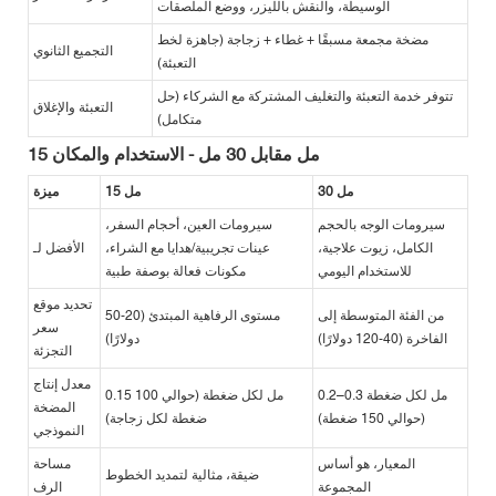
الوسيطة، والنقش بالليزر، ووضع الملصقات
مضخة مجمعة مسبقًا + غطاء + زجاجة (جاهزة لخط
التجميع الثانوي
التعبئة)
تتوفر خدمة التعبئة والتغليف المشتركة مع الشركاء (حل
التعبئة والإغلاق
متكامل)
15 مل مقابل 30 مل - الاستخدام والمكان
30 مل
15 مل
ميزة
سيرومات الوجه بالحجم
سيرومات العين، أحجام السفر،
الكامل، زيوت علاجية،
عينات تجريبية/هدايا مع الشراء،
الأفضل لـ
للاستخدام اليومي
مكونات فعالة بوصفة طبية
تحديد موقع
من الفئة المتوسطة إلى
مستوى الرفاهية المبتدئ (20-50
سعر
الفاخرة (40-120 دولارًا)
دولارًا)
التجزئة
معدل إنتاج
0.2–0.3 مل لكل ضغطة
0.15 مل لكل ضغطة (حوالي 100
المضخة
(حوالي 150 ضغطة)
ضغطة لكل زجاجة)
النموذجي
المعيار، هو أساس
مساحة
ضيقة، مثالية لتمديد الخطوط
المجموعة
الرف