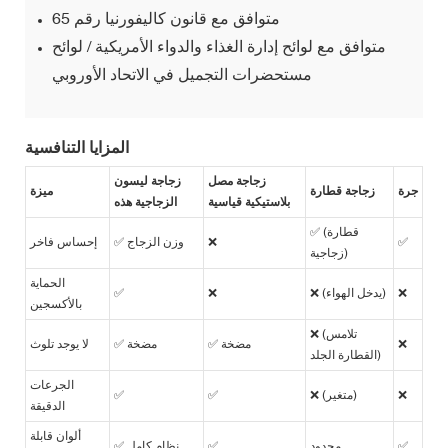
متوافق مع قانون كاليفورنيا رقم 65
متوافق مع لوائح إدارة الغذاء والدواء الأمريكية / لوائح
مستحضرات التجميل في الاتحاد الأوروبي
المزايا التنافسية
زجاجة مصل
زجاجة ليسون
جرة
زجاجة قطارة
ميزة
بلاستيكية قياسية
الزجاجية هذه
✅ (قطارة
✅
❌
✅ وزن الزجاج
إحساس فاخر
زجاجية)
الحماية
❌
❌ (يدخل الهواء)
❌
✅
بالأكسجين
❌ (تلامس
❌
✅ مضخة
✅ مضخة
لا يوجد تلوث
القطارة الجلد)
الجرعات
❌
❌ (متغير)
✅
✅
الدقيقة
ألوان قابلة
✅
محدود
✅
✅ نظام كامل