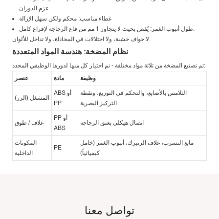
عزم الدوران
غطاء مناسب: محكم ولكن سهل الإزالة
طول أنبوب الغمر: يُقص بحيث لا يتجاوز 1 مم من قاع الزجاجة لإفراغ كامل.
لا حواف خشنة، ولا اختلالات في المحاذاة، ولا تداخل للألوان.
نظام المضخة: هندسة المواد المتعددة
تم تصنيع المضخة من ثلاثة مواد مختلفة - تم اختيار كل منها لدورها الوظيفي المحدد:
وظيفة
مادة
عنصر
التلامس بالأصابع، والتحكم في التوزيع، ونقطة
ABS أو
المشغل (الزر)
التركيز البصرية
PP
PP أو
اتصال هيكلي بعنق الزجاجة
غلاف / طوق
ABS
مانع التسرب، غلاف الزنبرك، أنبوب الغمر (خامل
المكونات
PE
كيميائياً)
الداخلية
تواصل معنا