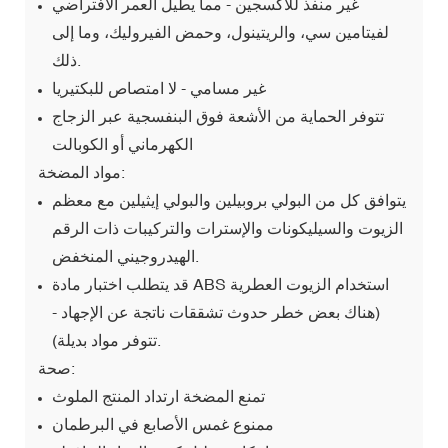
غير منفذ للأكسجين - مما يطيل العمر الافتراضي
لفيتامين سي، والريتينول، وحمض الفيروليك، وما إلى
ذلك.
غير مسامي - لا امتصاص للبكتيريا
تتوفر الحماية من الأشعة فوق البنفسجية عبر الزجاج
الكهرماني أو الكوبالت
مواد المضخة:
يتوافق كل من البولي بروبيلين والبولي إيثيلين مع معظم
الزيوت والسيليكونات والإسترات والتركيبات ذات الرقم
الهيدروجيني المنخفض.
قد يتطلب اختبار مادة ABS استخدام الزيوت العطرية
(هناك بعض خطر حدوث تشققات ناتجة عن الإجهاد -
تتوفر مواد بديلة).
صحة:
تمنع المضخة ارتداد المنتج الملوث
ممنوع غمس الأصابع في البرطمان