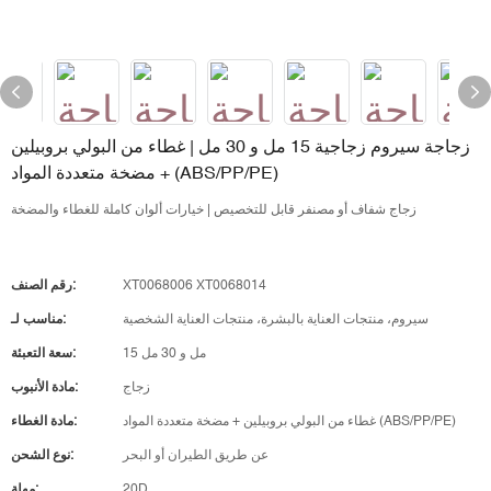
زجاجة سيروم زجاجية 15 مل و 30 مل | غطاء من البولي بروبيلين
+ مضخة متعددة المواد (ABS/PP/PE)
زجاج شفاف أو مصنفر قابل للتخصيص | خيارات ألوان كاملة للغطاء والمضخة
XT0068006 XT0068014
رقم الصنف:
سيروم، منتجات العناية بالبشرة، منتجات العناية الشخصية
مناسب لـ:
15 مل و 30 مل
سعة التعبئة:
زجاج
مادة الأنبوب:
غطاء من البولي بروبيلين + مضخة متعددة المواد (ABS/PP/PE)
مادة الغطاء:
عن طريق الطيران أو البحر
نوع الشحن:
20D
مهلة: