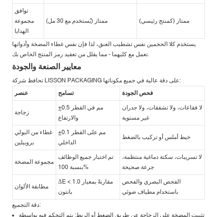
توافق
ممتاز (كمنتج رئيسي)
ممتاز (يُستخدم مع 30 مل)
مجموعة
الهدايا
يستخدم كلا الحجمين نفس تشطيب العنق، لذا فإن نفس غطاء المضخة وأدواتها
تعمل مع كليهما - مما يقلل من تعقيد رمز المنتج الخاص بك.
معايير الصنعة والجودة
تحافظ شركة LISSON PACKAGING على دقة عالية في جميع مكوناتها:
فحص الجودة
تسامح
عنصر
لا فقاعات، ولا تشققات، ولا جدران
±0.5 مم في القطر
زجاجة
غير مستوية
والارتفاع
±0.1 مم على القطر
غطاء من البولي
خيط أملس أو تركيب بالضغط
الداخلي
بروبيلين
لا تسريبات، سكتة دماغية منتظمة،
تم اختبار جميع الوظائف
مجموعة المضخة
جرعة صحيحة
بنسبة 100%
الفحص البصري والفحص
ΔE < 1.0 مقارنةً بمعيار
مطابقة الألوان
باستخدام مطياف ضوئي
بانتون
دقة التجميع:
تثبيت المضخة على الزجاجة عن طريق الضغط أو الربط: يتم التحكم فيه بواسطة