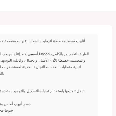
أنابيب ضغط مخصصة لترطيب الشفاه
| عبوات مصممة خصيصً
أسسي خط إنتاج مرطب الشفاه الخاص بكِ 
والمصممة خصيصًا للأداء الأمثل، والجمال، وقابلية التوسع.
لتلبية متطلبات العلامات التجارية الحديثة لمستحضرات ا
المستقلة وصولًا إلى الموزعين الكبار.
بفضل تصنيعها باستخدام تقنيات التشكيل والتجميع المتقدمة
جسم أنبوب أملس وغي
خيوط محك