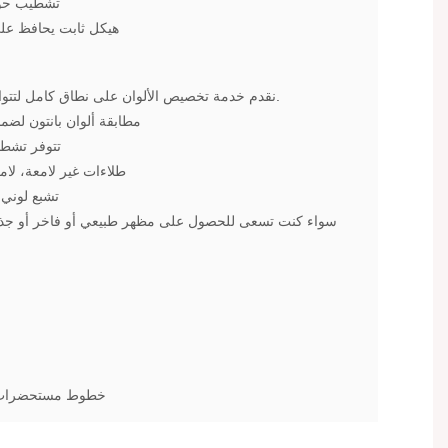
تشطيب حواف
هيكل ثابت يحافظ على
نقدم خدمة تخصيص الألوان على نطاق كامل لتتوافق تمامًا مع هوية علامتك التجارية.
مطابقة ألوان بانتون لضما
تتوفر تشطي
طلاءات غير لامعة، لا
تشبع لوني 
سواء كنت تسعى للحصول على مظهر طبيعي أو فاخر أو جذاب ل
خطوط مستحضرات ا