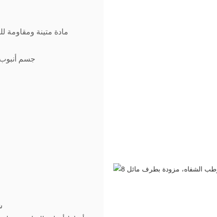
البولي إيثيلين 
ش