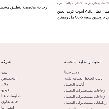
زجاجة مخصصة لتطبيق مشط ك
أنبوب كريم العين ABL مقاس 19 مم | غطاء
لولبي من البولي بروبيلين سعة 5-30 مل ومفتاح
من سبائك الزنك والسيليكون
التعبئة والتغليف بالجملة
شركة
بيت
وصل حديثاً
التخصيص
أنابيب الضغط الصديقة للبيئة
منتج
أنابيب التجميل
فيديو
زجاجات مستحضرات التجميل
معلومات عنا
زجاجات مستحضرات التجميل
حالة تعاون
برطمانات مستحضرات التجميل
اتصل بنا
عبوات من الألومنيوم