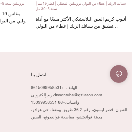
أنبوب كريم العين البلاستيكي الأكثر مبيعًا مع أداة
تطبيق من سبائك الزنك | غطاء من البولي
بروبيلين المطلي | قطر 19 مم | سعة 5-30 مل
اتصل بنا
الهاتف: +8615099958531
lissontube@gzlisson.com
بريد إلكتروني:
واتساب:
+86 15099958531
العنوان: قصر ليسون، رقم 2-36 طريق يونغفا، حي هوادو،
مدينة قوانغتشو، مقاطعة قوانغدونغ، الصين