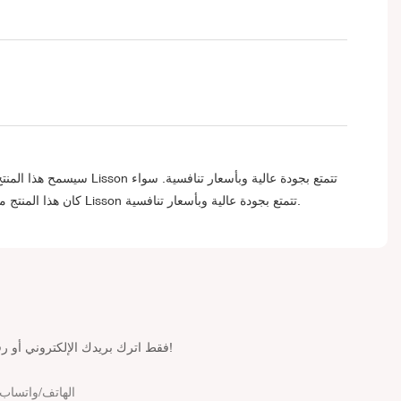
سيسمح هذا المنتج بالت
كان هذا المنتج مخصصًا للبيع بالتجزئة أو سيتم استخدامه للشحن، فهو أكثر من مجرد وسيلة لحماية البضائع. إنه الانطباع الأول عن العلامة التجارية. أنابيب التغليف من Lisson تتمتع بجودة عالية وبأسعار تنافسية.
فقط اترك بريدك الإلكتروني أو رقم هاتفك في نموذج الاتصال حتى نتمكن من إرسال عرض أسعار مجاني لك لمجموعة واسعة من التصميمات لدينا!
الهاتف/واتساب