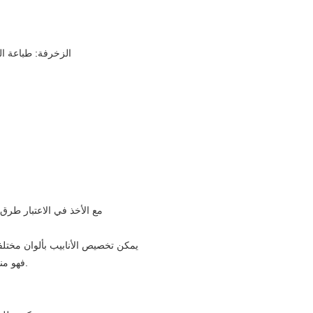
8. الزخرفة: طباعة
2. مع الأخذ في الاعتبار طر
4. يمكن تخصيص الأنابيب بألوان مخت
5. فهو مناسب بشكل خاص لكريم الوجه أو مرهم حب الشباب وما إلى ذلك.