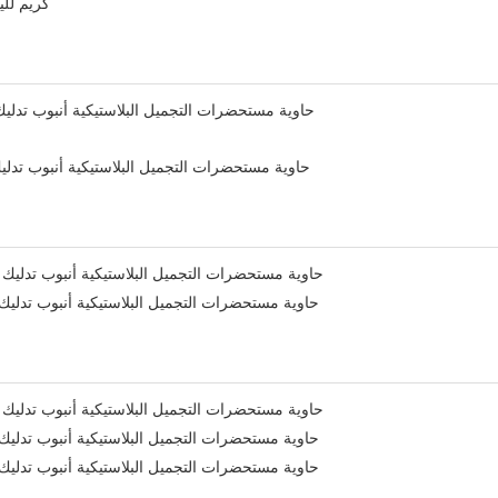
كريم BB، ك