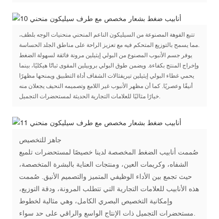
تتبع الفوهة المصنوعة من السيليكون الناعم المنحني منحنيات الوجه بلطف،
مما يسمح بالتوزيع المتحكم فيه مع تعزيز الراحة على مناطق الجلد الحساسة.
يوفر جسم الأنبوب المصنوع من البولي إيثيلين مرونة فائقة لسهولة الضغط
وإخراج المنتج بكفاءة. ويضمن طوق البولي بروبيلين المقوى ثباتًا هيكليًا، بينما
يحمي غطاء البولي إيثيلين تيريفثالات الشفاف أداة التطبيق ويمنحها مظهرًا
أنيقًا وعصريًا. كما أن مظهر الأنبوب غير اللامع وتصميمه النحيف يجعلان منه
خيارًا مثاليًا للعلامات التجارية الحديثة لمستحضرات التجميل.
جاهز للتخصيص
صُممت أنابيب الضغط المخصصة لدينا خصيصًا لمستحضرات تلميع
الشفاه، وكريمات العين، ومنتجات العناية بالبشرة المتخصصة،
حيث تجمع بين الأداء الوظيفي المتميز والتصميم الأنيق. صُممت
هذه الأنابيب للعلامات التجارية التي تتطلب المرونة، ودقة التوزيع،
وإمكانية التخصيص البصري الكامل، وهي مثالية لخطوط
مستحضرات التجميل ذات الإنتاج الواسع والراقي على حد سواء.