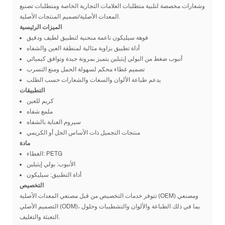
وشعارات مخصصة لتلبية متطلبات العلامات التجارية الخاصة ومتطلبات تصنيع
المعدات الأصلية/تصميم المنتجات الأصلية.
الميزات الرئيسية
فوهة سيليكون ناعمة منحنية لتطبيق لطيف ودقيق
أداة تطبيق بزاوية مثالية لمنطقة العين والشفاه
أنبوب ضغط من البولي إيثيلين يتميز بمرونة جيدة وتوافق كيميائي
تصميم غطاء محكم لسهولة الحمل ومنع التسرب
يدعم طباعة الألوان والسعات والشعارات حسب الطلب
التطبيقات
كريم للعين
ملمع شفاه
سيروم العناية بالشفاه
منتجات التجميل ذات الأساس الجل أو الكريمي
مادة
الغطاء: PETG
الأنبوب: بولي إيثيلين
أداة التطبيق: سيليكون
التخصيص
تتوفر خدمات التخصيص من قبل مصنعي المعدات الأصلية (OEM) ومصنعي
التصميم الأصلي (ODM)، بما في ذلك الطباعة والألوان والتشطيبات وحلول
التعبئة والتغليف.