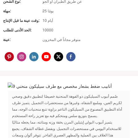
عن طريق الطيران أو الجو
نوع الشحن:
25 يومًا
مهلة:
10 أيام
وقت عينة ما قبل الإنتاج:
10000
الحد الأدنى للطلب:
متوفر مجاناً في المخزون
عينة:
صُمم أنبوب السيليكون ذو الفوهة المنحنية خصيصًا لتطبيق دقيق وصحي
لكريم العين، وملمع الشفاه، وغيرها من مستحضرات التجميل. يتميز طرف
أداة التطبيق المصنوع من السيليكون الناعم بزاوية تتبع منحنيات الوجه، مما
يسمح بتوزيع سلس ومتحكم فيه مع تعزيز راحة المستخدم.
يتميز أنبوب البولي إيثيلين المرن بخفة وزنه ومتانته، مما يجعله مثاليًا
للاستخدام اليومي في مستحضرات التجميل. وبفضل غطائه الشفاف، يجمع
هذا الغلاف بين العملية والمظهر العصري الفاخر. تتوفر ألوان وسعات